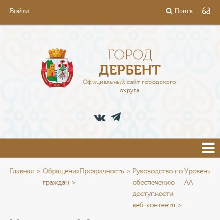
Войти
Поиск
ГОРОД
ГЛАВА
ГОРОД
ДЕРБЕНТ
АДМИНИСТРАЦИЯ
Официальный сайт городского
округа
ДЕЯТЕЛЬНОСТЬ
ДОКУМЕНТЫ
ВАКАНСИИ
ПРЕСС-ЦЕНТР
Главная
Обращения
Прозрачность
Руководство по
Уровень
граждан
обеспечению
АА
доступности
ТУРИСТАМ
веб-контента