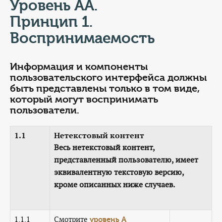
КОНТАКТЫ
Уровень АА.
Принцип 1.
ТАРИФЫ
Воспринимаемость
ГЕРОИ Z
Информация и компоненты
КАТАЛОГ УСЛУГ
пользовательского интерфейса должны
быть представлены только в том виде,
который могут воспринимать
СЛУЖБА ПО КОНТРАКТУ
пользователи.
1.1
Нетекстовый контент
Весь нетекстовый контент,
представленный пользователю, имеет
эквивалентную текстовую версию,
кроме описанных ниже случаев.
1.1.1
Смотрите
уровень А