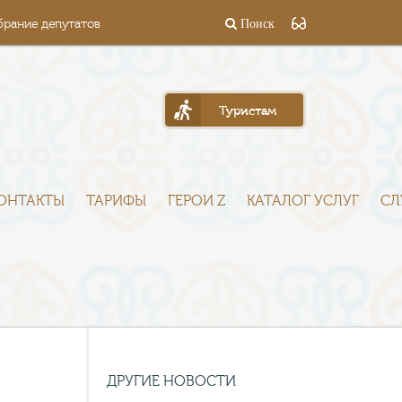
брание депутатов
Поиск
Туристам
ОНТАКТЫ
ТАРИФЫ
ГЕРОИ Z
КАТАЛОГ УСЛУГ
СЛ
ДРУГИЕ НОВОСТИ