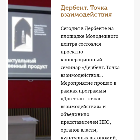
КОНТАКТЫ
Дербент. Точка
взаимодействия
ТАРИФЫ
Сегодня в Дербенте на
ГЕРОИ Z
площадке Молодежного
центра состоялся
КАТАЛОГ УСЛУГ
проектно-
кооперационный
СЛУЖБА ПО КОНТРАКТУ
семинар «Дербент. Точка
взаимодействия».
Мероприятие прошло в
рамках программы
«Дагестан: точка
взаимодействия» и
объединило
представителей НКО,
органов власти,
культурных автономий,