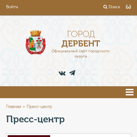
Войти
Поиск
ГОРОД
ГЛАВА
ГОРОД
ДЕРБЕНТ
АДМИНИСТРАЦИЯ
Официальный сайт городского
округа
ДЕЯТЕЛЬНОСТЬ
ДОКУМЕНТЫ
ВАКАНСИИ
ПРЕСС-ЦЕНТР
Главная
Пресс-центр
Пресс-центр
ТУРИСТАМ