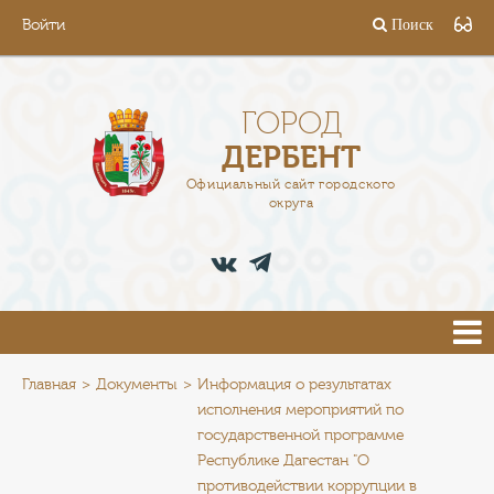
Войти
Поиск
ГОРОД
ГЛАВА
ГОРОД
ДЕРБЕНТ
АДМИНИСТРАЦИЯ
Официальный сайт городского
округа
ДЕЯТЕЛЬНОСТЬ
ДОКУМЕНТЫ
ВАКАНСИИ
ПРЕСС-ЦЕНТР
Главная
Документы
Информация о результатах
исполнения мероприятий по
государственной программе
ТУРИСТАМ
Республике Дагестан "О
противодействии коррупции в