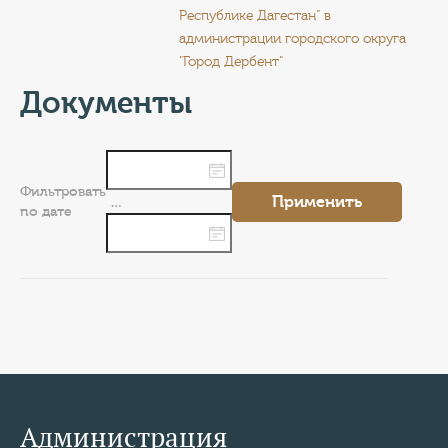
КОНТАКТЫ
Республике Дагестан" в
администрации городского округа
ТАРИФЫ
"Город Дербент"
Документы
ГЕРОИ Z
КАТАЛОГ УСЛУГ
Фильтровать
Применить
СЛУЖБА ПО КОНТРАКТУ
…
по дате
Администрация