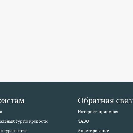
ристам
Обратная связ
а
Интернет-приемная
альный тур по крепости
ЧАВО
к турагентств
Анкетирование