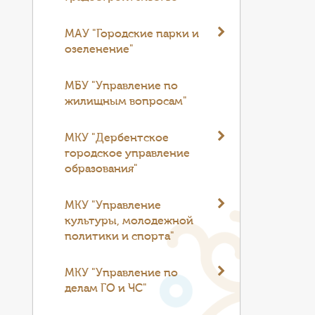
МАУ "Городские парки и
озеленение"
МБУ "Управление по
жилищным вопросам"
МКУ "Дербентское
городское управление
образования"
МКУ "Управление
культуры, молодежной
политики и спорта"
МКУ "Управление по
делам ГО и ЧС"