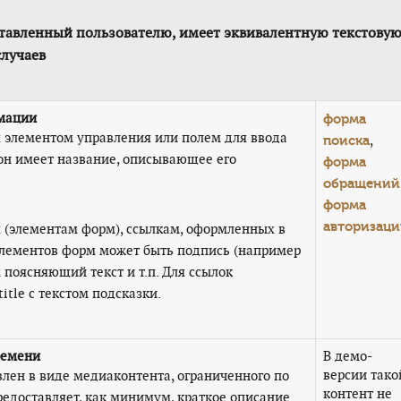
ставленный пользователю, имеет эквивалентную текстову
случаев
рмации
форма
я элементом управления или полем для ввода
,
поиска
он имеет название, описывающее его
форма
обращений
форма
авторизац
 (элементам форм), ссылкам, оформленных в
элементов форм может быть подпись (например
 поясняющий текст и т.п. Для ссылок
itle с текстом подсказки.
ремени
В демо-
версии тако
влен в виде медиаконтента, ограниченного по
контент не
предоставляет, как минимум, краткое описание