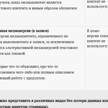
контент не
учаев, когда медиаконтент является
используетс
тового контента и явным образом обозначен
вная медиаверсия (в записи)
В демо-
версии тако
ерсия медиаконтента, ограниченного по
контент не
ля видеоконтента в записи, за исключением
используетс
ется альтернативной медиаверсией текстового
ен как таковой.
орые что-то объясняют, про что-то
ояснением чего-либо или полным описанием
яющий работу с продуктом.
жно представить в различных видах без потери данных ил
ростым макетом страницы).