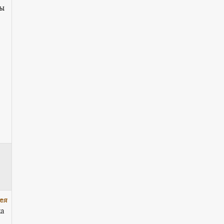
цы
ея
ка