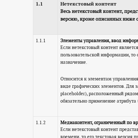
1.1
Нетекстовый контент
Весь нетекстовый контент, пред
версию, кроме описанных ниже 
1.1.1
Элементы управления, ввод инфо
Если нетекстовый контент являетс
пользовательской информации, то 
назначение.
Относится к элементам управления
виде графических элементов. Для 
placeholder), расположенный рядом
обязательно применение атрибута t
1.1.2
Медиаконтент, ограниченный по в
Если нетекстовый контент предста
времени, то его текстовая версия 