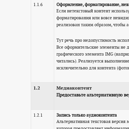
1.1.6
Оформление, форматирование, не
Если нетекстовый контент использ
форматирования или вовсе невидим
реализован таким образом, чтобы а
Тут речь про недопустимость испо
Все оформительские элементы не 
графического элемента IMG (напри
читались). Реализуется выполнение
исключительно для контента (фотог
1.2
Медиаконтент
Предоставьте альтернативную в
1.2.1
Запись только аудиоконтента
Альтернативная текстовая версия 
которая предоставляет информацию