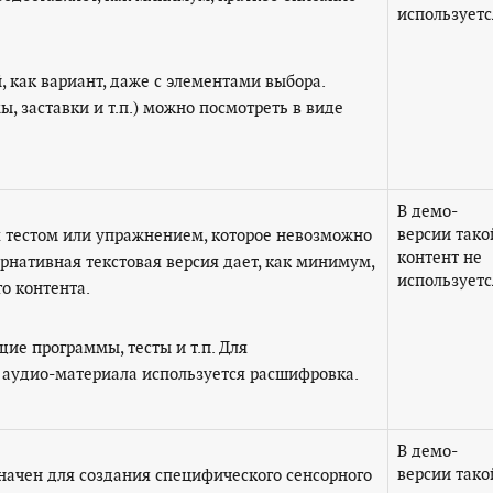
используетс
 как вариант, даже с элементами выбора.
, заставки и т.п.) можно посмотреть в виде
В демо-
версии тако
я тестом или упражнением, которое невозможно
контент не
ернативная текстовая версия дает, как минимум,
используетс
го контента.
ие программы, тесты и т.п. Для
 аудио-материала используется расшифровка.
В демо-
версии тако
начен для создания специфического сенсорного