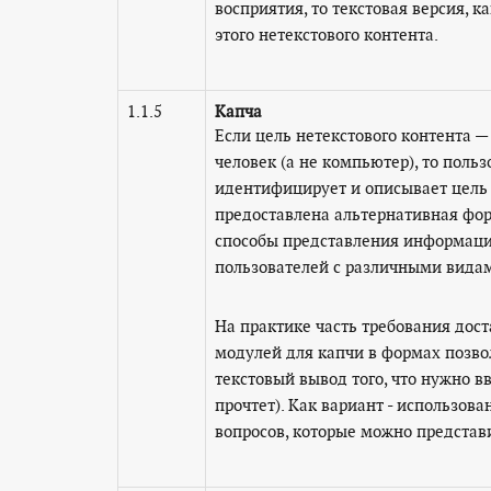
восприятия, то текстовая версия, 
этого нетекстового контента.
1.1.5
Капча
Если цель нетекстового контента —
человек (а не компьютер), то польз
идентифицирует и описывает цель э
предоставлена альтернативная фор
способы представления информации
пользователей с различными вида
На практике часть требования дост
модулей для капчи в формах позвол
текстовый вывод того, что нужно в
прочтет). Как вариант - использова
вопросов, которые можно представит