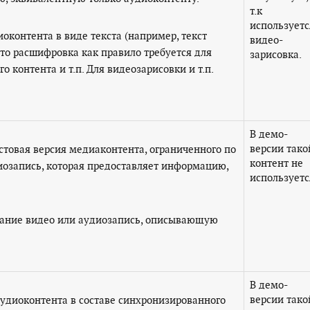
т.к
используетс
оконтента в виде текста (например, текст
видео-
 что расшифровка как правило требуется для
зарисовка.
о контента и т.п. Для видеозарисовки и т.п.
В демо-
версии тако
стовая версия медиаконтента, ограниченного по
контент не
иозапись, которая предоставляет информацию,
используетс
сание видео или аудиозапись, описывающую
В демо-
версии тако
аудиоконтента в составе синхронизированного