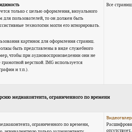
видимость
Все страни
уется только с целью оформления, визуального
 для пользователей, то он должен быть
ссистивные технологии могли его игнорировать.
льзования картинок для оформления страниц.
должы быть представлены в виде служебного
мер, чтобы при аудиовоспроизведении они не
 грамотной версткой. IMG используется
рафии и т.п.).
ерсию медиаконтента, ограниченного по времени
Видеогалер
медиаконтента, ограниченного по времени,
Расшифров
отсутствует,
, эквивалентную только аудиоконтенту.