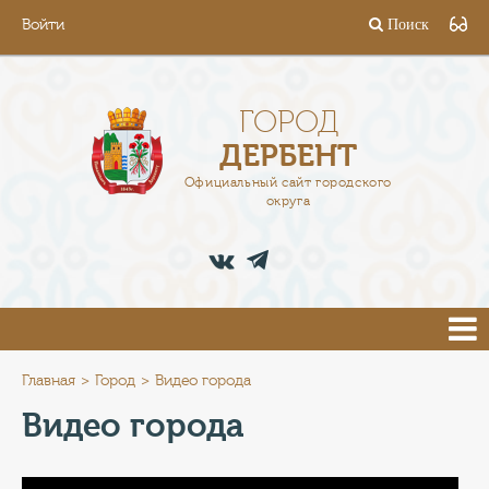
Войти
Поиск
ГОРОД
ГЛАВА
ГОРОД
ДЕРБЕНТ
АДМИНИСТРАЦИЯ
Официальный сайт городского
округа
ДЕЯТЕЛЬНОСТЬ
ДОКУМЕНТЫ
ВАКАНСИИ
ПРЕСС-ЦЕНТР
Главная
Город
Видео города
Видео города
ТУРИСТАМ