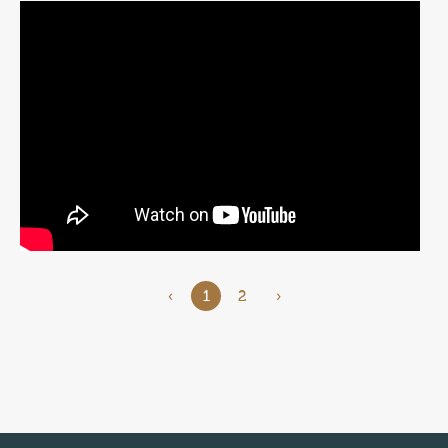
‹
1
2
›