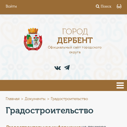
Войти
Поиск
ГОРОД
ГЛАВА
ГОРОД
ДЕРБЕНТ
АДМИНИСТРАЦИЯ
Официальный сайт городского
округа
ДЕЯТЕЛЬНОСТЬ
ДОКУМЕНТЫ
ВАКАНСИИ
ПРЕСС-ЦЕНТР
Главная
Документы
Градостроительство
Градостроительство
ТУРИСТАМ
на примере