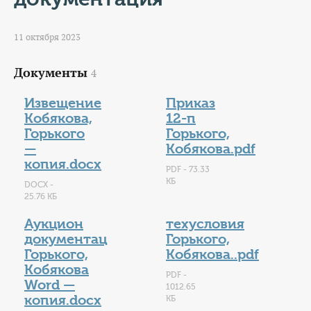
КОНТАКТЫ
ТАРИФЫ
11 октября 2023
ГЕРОИ Z
Документы
4
Извещение
Приказ
КАТАЛОГ УСЛУГ
Кобякова,
12-п
Горького
Горького,
СЛУЖБА ПО КОНТРАКТУ
—
Кобякова.pdf
копия.docx
PDF - 73.33
КБ
DOCX -
25.76 КБ
Аукцион
техусловия
документац
Горького,
Горького,
Кобякова..pdf
Кобякова
PDF -
Word —
1012.65
копия.docx
КБ