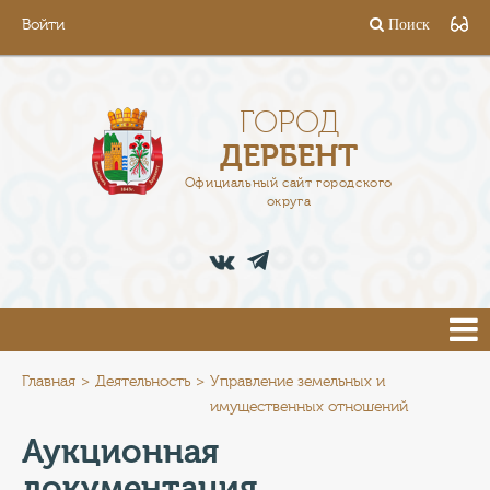
Войти
Поиск
ГОРОД
ГЛАВА
ГОРОД
ДЕРБЕНТ
АДМИНИСТРАЦИЯ
Официальный сайт городского
округа
ДЕЯТЕЛЬНОСТЬ
ДОКУМЕНТЫ
ВАКАНСИИ
ПРЕСС-ЦЕНТР
Главная
Деятельность
Управление земельных и
имущественных отношений
ТУРИСТАМ
Аукционная
документация