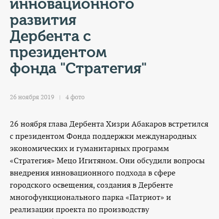
КОНТАКТЫ
инновационного
развития
ТАРИФЫ
Дербента с
президентом
ГЕРОИ Z
фонда "Стратегия"
КАТАЛОГ УСЛУГ
26 ноября 2019
4 фото
СЛУЖБА ПО КОНТРАКТУ
26 ноября глава Дербента Хизри Абакаров встретился
с президентом Фонда поддержки международных
экономических и гуманитарных программ
«Стратегия» Мецо Игитяном. Они обсудили вопросы
внедрения инновационного подхода в сфере
городского освещения, создания в Дербенте
многофункционального парка «Патриот» и
реализации проекта по производству