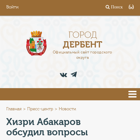
Войти
Поиск
ГОРОД
ГЛАВА
ГОРОД
ДЕРБЕНТ
АДМИНИСТРАЦИЯ
Официальный сайт городского
округа
ДЕЯТЕЛЬНОСТЬ
ДОКУМЕНТЫ
ВАКАНСИИ
ПРЕСС-ЦЕНТР
Главная
Пресс-центр
Новости
Хизри Абакаров
ТУРИСТАМ
обсудил вопросы