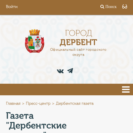
Войти
Поиск
ГОРОД
ГЛАВА
ГОРОД
ДЕРБЕНТ
АДМИНИСТРАЦИЯ
Официальный сайт городского
округа
ДЕЯТЕЛЬНОСТЬ
ДОКУМЕНТЫ
ВАКАНСИИ
ПРЕСС-ЦЕНТР
Главная
Пресс-центр
Дербентская газета
Газета
ТУРИСТАМ
"Дербентские