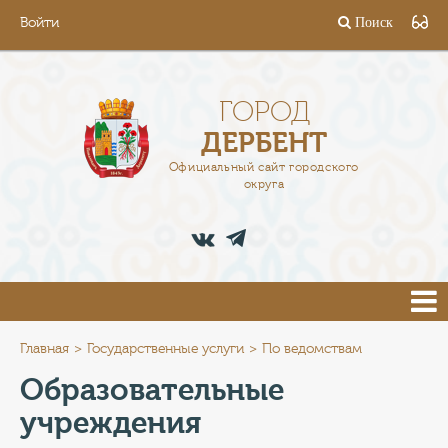
Войти
Поиск
ГОРОД
ГЛАВА
ГОРОД
ДЕРБЕНТ
АДМИНИСТРАЦИЯ
Официальный сайт городского
округа
ДЕЯТЕЛЬНОСТЬ
ДОКУМЕНТЫ
ВАКАНСИИ
ПРЕСС-ЦЕНТР
Главная
Государственные услуги
По ведомствам
Образовательные
ТУРИСТАМ
учреждения