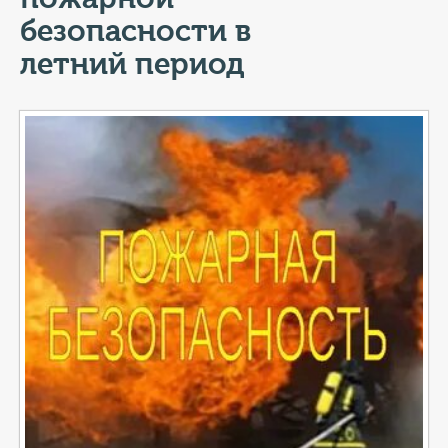
КОНТАКТЫ
безопасности в
ТАРИФЫ
летний период
ГЕРОИ Z
КАТАЛОГ УСЛУГ
СЛУЖБА ПО КОНТРАКТУ