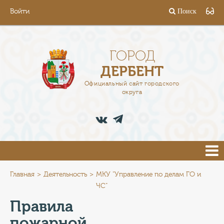
Войти
Поиск
ГОРОД
ГЛАВА
ГОРОД
ДЕРБЕНТ
АДМИНИСТРАЦИЯ
Официальный сайт городского
округа
ДЕЯТЕЛЬНОСТЬ
ДОКУМЕНТЫ
ВАКАНСИИ
ПРЕСС-ЦЕНТР
Главная
Деятельность
МКУ "Управление по делам ГО и
ЧС"
ТУРИСТАМ
Правила
пожарной