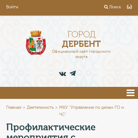
Войти
Поиск
ГОРОД
ГЛАВА
ГОРОД
ДЕРБЕНТ
АДМИНИСТРАЦИЯ
Официальный сайт городского
округа
ДЕЯТЕЛЬНОСТЬ
ДОКУМЕНТЫ
ВАКАНСИИ
ПРЕСС-ЦЕНТР
Главная
Деятельность
МКУ "Управление по делам ГО и
ЧС"
ТУРИСТАМ
Профилактические
мероприятия с