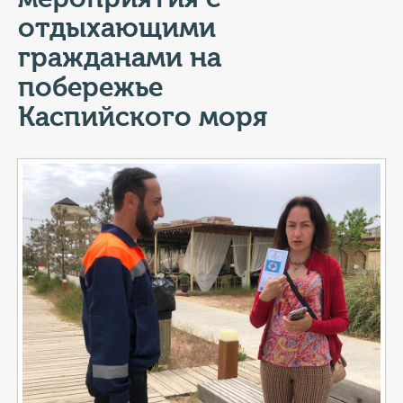
КОНТАКТЫ
отдыхающими
ТАРИФЫ
гражданами на
побережье
ГЕРОИ Z
Каспийского моря
КАТАЛОГ УСЛУГ
СЛУЖБА ПО КОНТРАКТУ