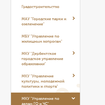
Градостроительство
МАУ "Городские парки и
озеленение"
МБУ "Управление по
жилищным вопросам"
МКУ "Дербентское
городское управление
образования"
МКУ "Управление
культуры, молодежной
политики и спорта"
МКУ "Управление по
делам ГО и ЧС"