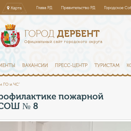
Глава РД
Правительство РД
Городское Со
Карта
ДЕРБЕНТ
ГОРОД
Официальный сайт городского округа
МЕНТЫ
ВАКАНСИИ
ПРЕСС-ЦЕНТР
ТУРИСТАМ
К
м ГО и ЧС"
профилактике пожарной
 СОШ № 8