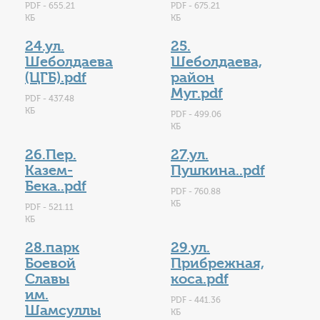
PDF - 655.21
PDF - 675.21
КБ
КБ
24.ул.
25.
Шеболдаева
Шеболдаева,
(ЦГБ).pdf
район
Муг.pdf
PDF - 437.48
КБ
PDF - 499.06
КБ
26.Пер.
27.ул.
Казем-
Пушкина..pdf
Бека..pdf
PDF - 760.88
КБ
PDF - 521.11
КБ
28.парк
29.ул.
Боевой
Прибрежная,
Славы
коса.pdf
им.
PDF - 441.36
Шамсуллы
КБ