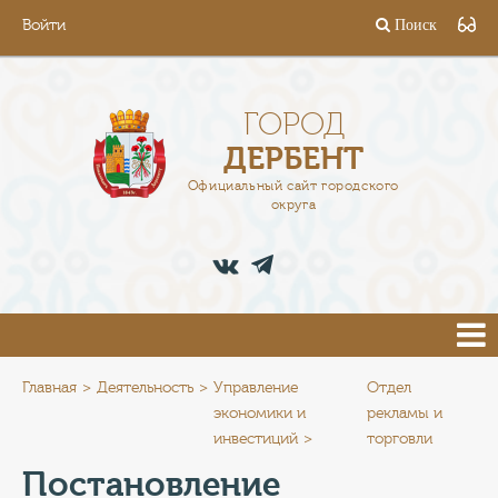
Войти
Поиск
ГОРОД
ГЛАВА
ГОРОД
ДЕРБЕНТ
АДМИНИСТРАЦИЯ
Официальный сайт городского
округа
ДЕЯТЕЛЬНОСТЬ
ДОКУМЕНТЫ
ВАКАНСИИ
ПРЕСС-ЦЕНТР
Главная
Деятельность
Управление
Отдел
экономики и
рекламы и
инвестиций
торговли
ТУРИСТАМ
Постановление