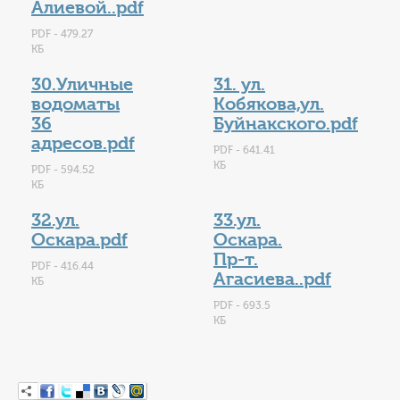
Алиевой..pdf
PDF - 479.27
КБ
30.Уличные
31. ул.
водоматы
Кобякова,ул.
36
Буйнакского.pdf
адресов.pdf
PDF - 641.41
КБ
PDF - 594.52
КБ
32.ул.
33.ул.
Оскара.pdf
Оскара.
Пр-т.
PDF - 416.44
Агасиева..pdf
КБ
PDF - 693.5
КБ