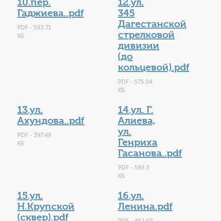
10.пер.
12.ул.
Гаджиева..pdf
345
Дагестанской
PDF - 593.71
стрелковой
КБ
дивизии
(до
кольцевой).pdf
PDF - 575.04
КБ
13.ул.
14.ул. Г.
Ахундова..pdf
Алиева,
ул.
PDF - 397.49
Генриха
КБ
Гасанова..pdf
PDF - 589.3
КБ
15.ул.
16.ул.
Н.Крупской
Ленина.pdf
(сквер).pdf