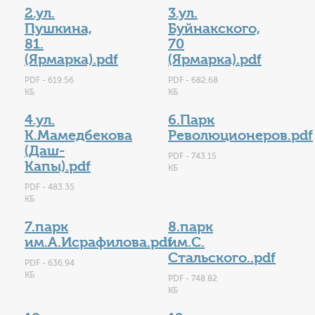
2.ул.
3.ул.
Пушкина,
Буйнакского,
81.
70
(Ярмарка).pdf
(Ярмарка).pdf
PDF - 619.56
PDF - 682.68
КБ
КБ
4.ул.
6.Парк
К.Мамедбекова
Революционеров.pdf
(Даш-
PDF - 743.15
Капы).pdf
КБ
PDF - 483.35
КБ
7.парк
8.парк
им.А.Исрафилова.pdf
им.С.
Стальского..pdf
PDF - 636.94
КБ
PDF - 748.82
КБ