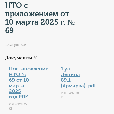
КОНТАКТЫ
НТО с
приложением от
ТАРИФЫ
10 марта 2025 г. №
ГЕРОИ Z
69
КАТАЛОГ УСЛУГ
19 марта 2025
СЛУЖБА ПО КОНТРАКТУ
Документы
30
Постановление
1.ул.
НТО №
Ленина
69 от 10
89.1
марта
(Ярмарка)..pdf
2025
PDF - 492.38
год.PDF
КБ
PDF - 928.35
КБ