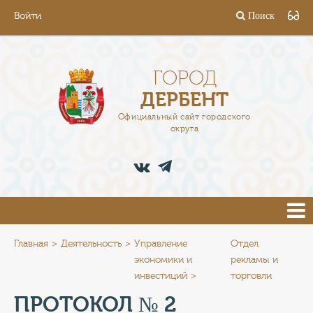
Войти
Поиск
ГОРОД
ГЛАВА
ГОРОД
ДЕРБЕНТ
АДМИНИСТРАЦИЯ
Официальный сайт городского
округа
ДЕЯТЕЛЬНОСТЬ
ДОКУМЕНТЫ
ВАКАНСИИ
ПРЕСС-ЦЕНТР
Главная
Деятельность
Управление
Отдел
экономики и
рекламы и
инвестиций
торговли
ТУРИСТАМ
ПРОТОКОЛ № 2