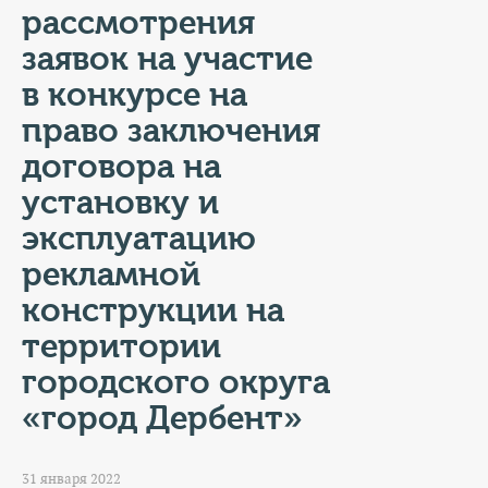
КОНТАКТЫ
рассмотрения
заявок на участие
ТАРИФЫ
в конкурсе на
ГЕРОИ Z
право заключения
договора на
КАТАЛОГ УСЛУГ
установку и
СЛУЖБА ПО КОНТРАКТУ
эксплуатацию
рекламной
конструкции на
территории
городского округа
«город Дербент»
31 января 2022