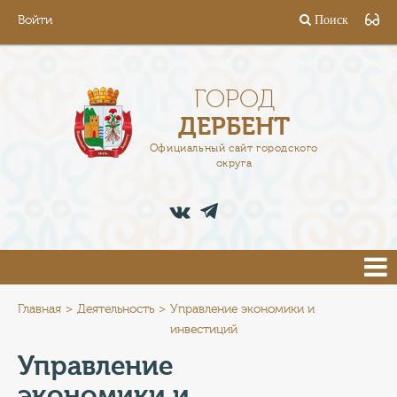
Войти
Поиск
ГОРОД
ГЛАВА
ГОРОД
ДЕРБЕНТ
АДМИНИСТРАЦИЯ
Официальный сайт городского
округа
ДЕЯТЕЛЬНОСТЬ
ДОКУМЕНТЫ
ВАКАНСИИ
ПРЕСС-ЦЕНТР
Главная
Деятельность
Управление экономики и
инвестиций
ТУРИСТАМ
Управление
экономики и