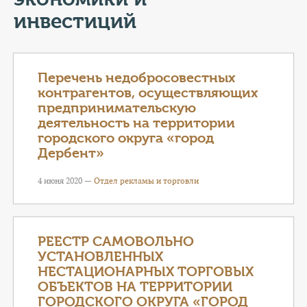
КОНТАКТЫ
инвестиций
ТАРИФЫ
ГЕРОИ Z
Перечень недобросовестных
контрагентов, осуществляющих
КАТАЛОГ УСЛУГ
предпринимательскую
деятельность на территории
городского округа «город
СЛУЖБА ПО КОНТРАКТУ
Дербент»
4 июня 2020 —
Отдел рекламы и торговли
РЕЕСТР САМОВОЛЬНО
УСТАНОВЛЕННЫХ
НЕСТАЦИОНАРНЫХ ТОРГОВЫХ
ОБЪЕКТОВ НА ТЕРРИТОРИИ
ГОРОДСКОГО ОКРУГА «ГОРОД