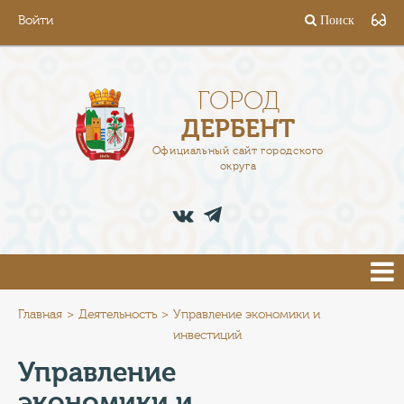
Войти
Поиск
ГОРОД
ГЛАВА
ГОРОД
ДЕРБЕНТ
АДМИНИСТРАЦИЯ
Официальный сайт городского
округа
ДЕЯТЕЛЬНОСТЬ
ДОКУМЕНТЫ
ВАКАНСИИ
ПРЕСС-ЦЕНТР
Главная
Деятельность
Управление экономики и
инвестиций
ТУРИСТАМ
Управление
экономики и