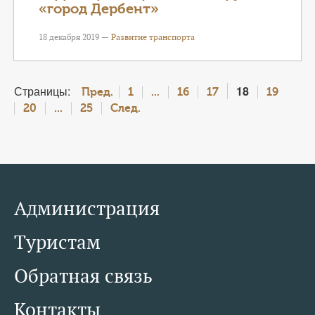
«город Дербент»
18 декабря 2019 —
Развитие транспорта
Страницы:
18
Пред.
1
...
16
17
19
20
...
25
След.
Администрация
Туристам
Обратная связь
Контакты