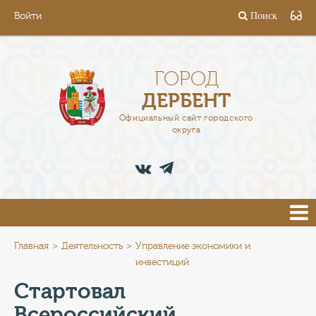
Войти
Поиск
ГОРОД
ГЛАВА
ГОРОД
ДЕРБЕНТ
АДМИНИСТРАЦИЯ
Официальный сайт городского
округа
ДЕЯТЕЛЬНОСТЬ
ДОКУМЕНТЫ
ВАКАНСИИ
ПРЕСС-ЦЕНТР
Главная
Деятельность
Управление экономики и
инвестиций
ТУРИСТАМ
Стартовал
Всероссийский