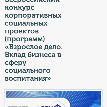
КОНТАКТЫ
конкурс
ТАРИФЫ
корпоративных
социальных
ГЕРОИ Z
проектов
КАТАЛОГ УСЛУГ
(программ)
«Взрослое дело.
СЛУЖБА ПО КОНТРАКТУ
Вклад бизнеса в
сферу
социального
воспитания»