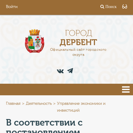
Войти
Поиск
ГОРОД
ГЛАВА
ГОРОД
ДЕРБЕНТ
АДМИНИСТРАЦИЯ
Официальный сайт городского
округа
ДЕЯТЕЛЬНОСТЬ
ДОКУМЕНТЫ
ВАКАНСИИ
ПРЕСС-ЦЕНТР
Главная
Деятельность
Управление экономики и
инвестиций
ТУРИСТАМ
В соответствии с
постановлением