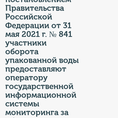
КОНТАКТЫ
Правительства
ТАРИФЫ
Российской
Федерации от 31
ГЕРОИ Z
мая 2021 г. № 841
КАТАЛОГ УСЛУГ
участники
оборота
СЛУЖБА ПО КОНТРАКТУ
упакованной воды
предоставляют
оператору
государственной
информационной
системы
мониторинга за