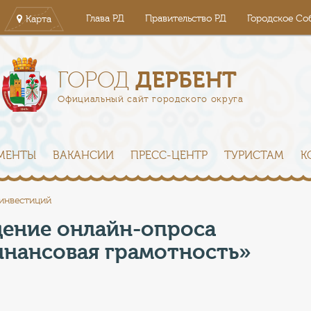
Глава РД
Правительство РД
Городское Со
Карта
ДЕРБЕНТ
ГОРОД
Официальный сайт городского округа
МЕНТЫ
ВАКАНСИИ
ПРЕСС-ЦЕНТР
ТУРИСТАМ
К
 инвестиций
дение онлайн-опроса
инансовая грамотность»