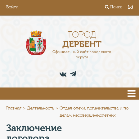
Войти
Поиск
ГОРОД
ГЛАВА
ГОРОД
ДЕРБЕНТ
АДМИНИСТРАЦИЯ
Официальный сайт городского
округа
ДЕЯТЕЛЬНОСТЬ
ДОКУМЕНТЫ
ВАКАНСИИ
ПРЕСС-ЦЕНТР
Главная
Деятельность
Отдел опеки, попечительства и по
делам несовершеннолетних
ТУРИСТАМ
Заключение
договора