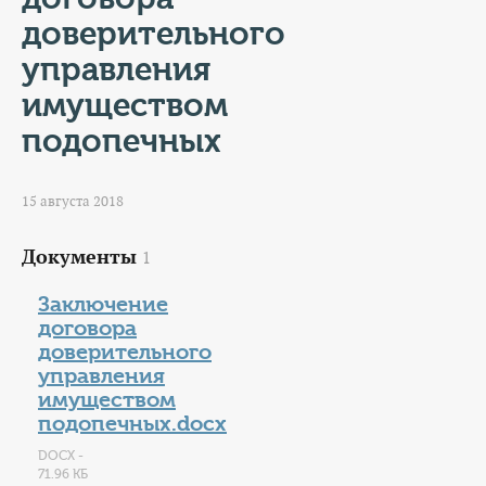
КОНТАКТЫ
доверительного
ТАРИФЫ
управления
имуществом
ГЕРОИ Z
подопечных
КАТАЛОГ УСЛУГ
15 августа 2018
СЛУЖБА ПО КОНТРАКТУ
Документы
1
Заключение
договора
доверительного
управления
имуществом
подопечных.docx
DOCX -
71.96 КБ