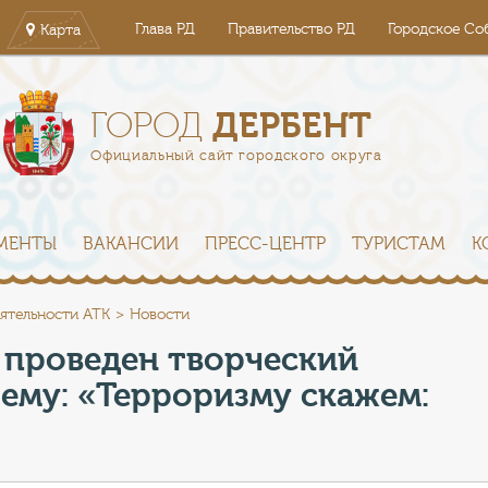
Глава РД
Правительство РД
Городское Со
Карта
ДЕРБЕНТ
ГОРОД
Официальный сайт городского округа
МЕНТЫ
ВАКАНСИИ
ПРЕСС-ЦЕНТР
ТУРИСТАМ
К
ятельности АТК
Новости
 проведен творческий
тему: «Терроризму скажем: