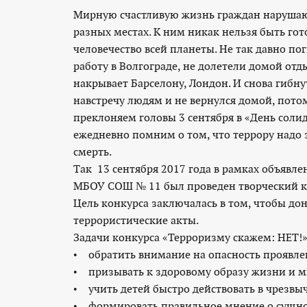
Мирную счастливую жизнь граждан нарушаю
разных местах. К ним никак нельзя быть гот
человечество всей планеты. Не так давно п
работу в Волгограде, не долетели домой отд
накрывает Барселону, Лондон. И снова гибну
навстречу людям и не вернулся домой, пото
преклоняем головы 3 сентября в «День солида
ежедневно помним о том, что террору надо 
смерть.
Так 13 сентября 2017 года в рамках объявл
МБОУ СОШ № 11 был проведен творческий ко
Цель конкурса заключалась в том, чтобы д
террористические акты.
Задачи конкурса «Терроризму скажем: НЕТ!
• обратить внимание на опасность проявлен
• призывать к здоровому образу жизни и м
• учить детей быстро действовать в чрезвы
• формировать правильное мнение о сущно