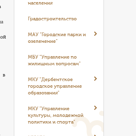
населения
в
Градостроительство
на
МАУ "Городские парки и
кой
озеленение"
МБУ "Управление по
жилищным вопросам"
» в
МКУ "Дербентское
городское управление
образования"
МКУ "Управление
культуры, молодежной
политики и спорта"
м