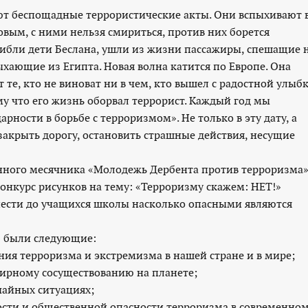
т беспощадные террористические акты. Они вспыхивают 
овым, с ними нельзя смириться, против них борется
огибли дети Беслана, ушли из жизни пассажиры, спешащие 
ыхающие из Египта. Новая волна катится по Европе. Она
т те, кто не виноват ни в чем, кто вышел с радостной улыб
му что его жизнь оборвал террорист. Каждый год мы
рности в борьбе с терроризмом». Не только в эту дату, а
закрыть дорогу, остановить страшные действия, несущие
енного месячника «Молодежь Дербента против терроризма
нкурс рисунков на тему: «Терроризму скажем: НЕТ!»
онести до учащихся школы насколько опасными являются
» были следующие:
ия терроризма и экстремизма в нашей стране и в мире;
ирному сосуществованию на планете;
чайных ситуациях;
сти и общественной опасности терроризма в современно