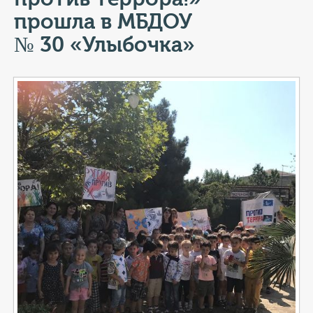
КОНТАКТЫ
прошла в МБДОУ
ТАРИФЫ
№ 30 «Улыбочка»
ГЕРОИ Z
КАТАЛОГ УСЛУГ
СЛУЖБА ПО КОНТРАКТУ