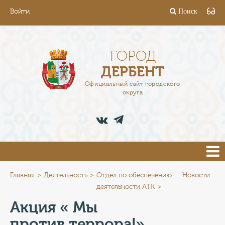
Войти
Поиск
ГОРОД
ГЛАВА
ГОРОД
ДЕРБЕНТ
АДМИНИСТРАЦИЯ
Официальный сайт городского
округа
ДЕЯТЕЛЬНОСТЬ
ДОКУМЕНТЫ
ВАКАНСИИ
ПРЕСС-ЦЕНТР
Главная
Деятельность
Отдел по обеспечению
Новости
деятельности АТК
ТУРИСТАМ
Акция « Мы
против террора!»