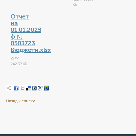
КБ
Отчет
на
01.01.2025
ф №
0503723
Бюджетн.xlsx
XLSX -
242.37 КБ
Назад к списку