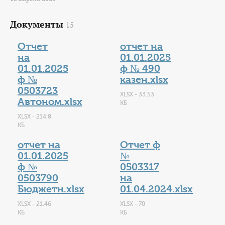
КОНТАКТЫ
Документы
15
ТАРИФЫ
Отчет
отчет на
ГЕРОИ Z
на
01.01.2025
01.01.2025
ф № 490
КАТАЛОГ УСЛУГ
ф №
казен.xlsx
0503723
XLSX - 33.53
Автоном.xlsx
СЛУЖБА ПО КОНТРАКТУ
КБ
XLSX - 214.8
КБ
отчет на
Отчет ф
01.01.2025
№
ф №
0503317
0503790
на
Бюджетн.xlsx
01.04.2024.xlsx
XLSX - 21.46
XLSX - 70
КБ
КБ