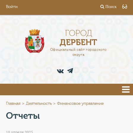
Войти
Поиск
ГОРОД
ГЛАВА
ГОРОД
ДЕРБЕНТ
АДМИНИСТРАЦИЯ
Официальный сайт городского
округа
ДЕЯТЕЛЬНОСТЬ
ДОКУМЕНТЫ
ВАКАНСИИ
ПРЕСС-ЦЕНТР
Главная
Деятельность
Финансовое управление
Отчеты
ТУРИСТАМ
18 апреля 2025