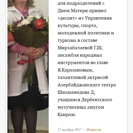
для подразделений с
Днем Матери пришел
«десант» из Управления
культуры, спорта,
молодежной политики и
туризма в составе
Мирзабалаевой Г.Ш,
ансамбля народных
инструментов во главе
Я.Карахановым,
талантливой актрисой
Азербайджанского театра
Шихмамедова Д,
учащимся Дербентского
музучилища ашугом
Каиром.
27 ноября 2017 —
Новости