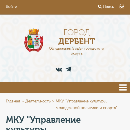
Войти
Поиск
ГОРОД
ГЛАВА
ГОРОД
ДЕРБЕНТ
АДМИНИСТРАЦИЯ
Официальный сайт городского
округа
ДЕЯТЕЛЬНОСТЬ
ДОКУМЕНТЫ
ВАКАНСИИ
ПРЕСС-ЦЕНТР
Главная
Деятельность
МКУ "Управление культуры,
молодежной политики и спорта"
ТУРИСТАМ
МКУ "Управление
культуры,