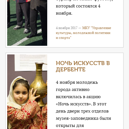
который состоялся 4
ноября.
4 ноября 2017 —
МКУ "Управление
культуры, молодежной политики
и спорта"
НОЧЬ ИСКУССТВ В
ДЕРБЕНТЕ
4 ноября молодежь
города активно
включилась в акцию
«Ночь искусств». В этот
день двери трех отделов
музея-заповедника были
открыты для