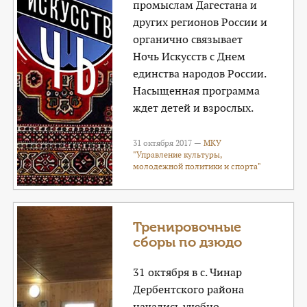
промыслам Дагестана и
других регионов России и
органично связывает
Ночь Искусств с Днем
единства народов России.
Насыщенная программа
ждет детей и взрослых.
31 октября 2017 —
МКУ
"Управление культуры,
молодежной политики и спорта"
Тренировочные
сборы по дзюдо
31 октября в с. Чинар
Дербентского района
начались учебно-