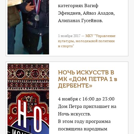
категориях Вагиф
Эфендиев, Айваз Ахадов,
Алипанах Гусейнов.
1 ноября 2017 —
МКУ "Управление
культуры, молодежной политики
и спорта"
НОЧЬ ИСКУССТВ В
МК «ДОМ ПЕТРА 1 в
ДЕРБЕНТЕ»
4 ноября с 16:00 до 23:00
Дом Петра приглашает на
Ночь искусств.
В этом году программа
посвящена народным