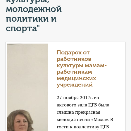
КОНТАКТЫ
молодежной
ТАРИФЫ
политики и
спорта"
ГЕРОИ Z
КАТАЛОГ УСЛУГ
Подарок от
работников
СЛУЖБА ПО КОНТРАКТУ
культуры мамам-
работникам
медицинских
учреждений
27 ноября 2017г. из
актового зала ЦГБ была
слышна прекрасная
мелодия песни «Мама». В
гости к коллективу ЦГБ