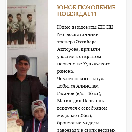
ЮНОЕ ПОКОЛЕНИЕ
ПОБЕЖДАЕТ!
Юные дзюдоисты ДЮСШ
№3, воспитанники
тренера Эхтибара
Акперова, приняли
участие в открытом
первенстве Хунзахского
района.
Чемпионского титула
добился Алиислам
Гасанов (в/к +46 кг),
Магиятдин Парванов
вернулся с серебряной
медалью (22кг),
бронзовые медали
завоевали в своих весовых