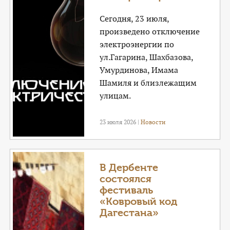
Сегодня, 23 июля,
произведено отключение
электроэнергии по
ул.Гагарина, Шахбазова,
Умурдинова, Имама
Шамиля и близлежащим
улицам.
23 июля 2026 |
Новости
В Дербенте
состоялся
фестиваль
«Ковровый код
Дагестана»