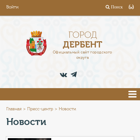
Войти
Поиск
ГОРОД
ГЛАВА
ГОРОД
ДЕРБЕНТ
АДМИНИСТРАЦИЯ
Официальный сайт городского
округа
ДЕЯТЕЛЬНОСТЬ
ДОКУМЕНТЫ
ВАКАНСИИ
ПРЕСС-ЦЕНТР
Главная
Пресс-центр
Новости
Новости
ТУРИСТАМ