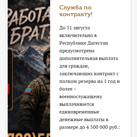
КОНТАКТЫ
Служба по
контракту!
ТАРИФЫ
До 31 августа
ГЕРОИ Z
включительно в
Республике Дагестан
КАТАЛОГ УСЛУГ
предусмотрена
дополнительная выплата
СЛУЖБА ПО КОНТРАКТУ
для граждан,
заключающих контракт с
полком резерва на 1 год и
более –
военнослужащему
выплачивается
единовременные
денежные выплаты в
размере до 4 500 000 руб.: